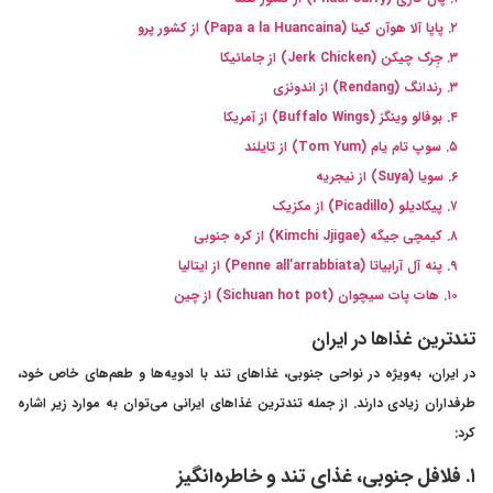
۲. پاپا آلا هوآن کینا (Papa a la Huancaina) از کشور پرو
۳. جِرک چیکن (Jerk Chicken) از جامائیکا
۳. رندانگ (Rendang) از اندونزی
۴. بوفالو وینگز (Buffalo Wings) از آمریکا
۵. سوپ تام یام (Tom Yum) از تایلند
۶. سویا (Suya) از نیجریه
۷. پیکادیلو (Picadillo) از مکزیک
۸. کیمچی جیگه (Kimchi Jjigae) از کره جنوبی
۹. پنه آل آرابیاتا (Penne all’arrabbiata) از ایتالیا
۱۰. هات پات سیچوان (Sichuan hot pot) از چین
تندترین غذاها در ایران
در ایران، به‌ویژه در نواحی جنوبی، غذاهای تند با ادویه‌ها و طعم‌های خاص خود،
طرفداران زیادی دارند. از جمله تندترین غذاهای ایرانی می‌توان به موارد زیر اشاره
کرد:
۱. فلافل جنوبی، غذای تند و خاطره‌انگیز