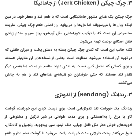
۳. جِرک چیکن (Jerk Chicken) از جامائیکا
جِرک چیکن یک غذای مشهور جامائیکایی است که با طعم تند و معطر خود، در عین
اینکه زبان‌ها را می‌سوزاند اما دل‌ها را می‌رباید. راز اصلی طعم جِرک چیکن، ماریناد
مخصوص آن است که با ترکیب ادویه‌هایی مثل آویشن، پیاز، سیر و مقدار زیادی
فلفل اسکاتچ بونیت تهیه می‌شود.
نکته جالب این است که تندی جِرک چیکن بسته به دستور پخت و میزان فلفلی که
در تهیه آن استفاده می‌شود، متفاوت است. بعضی از نسخه‌های آن ملایم‌تر هستند
و برای کسانی که تحمل کمی نسبت به تندی دارند مناسب‌تر است، اما بعضی دیگر
آنقدر تند هستند که حتی طرفداران دو آتیشه‌ی غذاهای تند را هم به چالش
می‌کشند.
۳. رندانگ (Rendang) از اندونزی
رندانگ، یک خورشت تند اندونزیایی است. برای درست کردن این خورشت، گوشت
گاو یا مرغ را به‌آهستگی و برای مدت طولانی در شیر نارگیل و مخلوطی از
ادویه‌های خوش عطر مثل فلفل چیلی، علف لیمو، سیر، زردچوبه، زنجبیل و گالانگال،
طبخ می‌کنند. پخت طولانی مدت خورشت باعث می‌شود تا گوشت تمام عطر و طعم