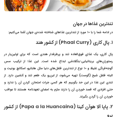
تندترین غذاها در جهان
در ادامه شما را با ۱۰ مورد از تندترین غذاهای شناخته شده‌ی جهان آشنا می‌کنیم:
۱. پال کاری (Phaal Curry) از کشور هند
پال کاری، یک غذای فوق‌العاده تند و پرطرفدار هندی است که برای اولین‌بار در
رستوران‌های بریتانیایی-بنگلادشی ابداع شده است. این غذا از ترکیب سس
گوجه‌فرنگی غلیظ و ۱۰ نوع از تندترین فلفل‌های دنیا مثل هابانرو، اسکاتچ بونیت و
البته فلفل شبح (گوست) تهیه می‌شود، از این‌رو یک طعم تند و آتشین دارد. از
تندی این غذا در این حد بگوییم که هر کسی جرات امتحان کردن آن را ندارد و
حتی افرادی که قصد خوردن آن را دارند ملزم به امضای تعهدنامه هستند تا عواقب
خوردن آن را گردن بگیرند.
۲. پاپا آلا هوآن کینا (Papa a la Huancaina) از کشور
پرو