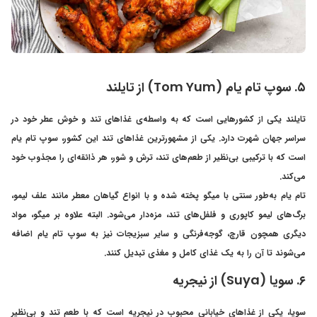
۵. سوپ تام یام (Tom Yum) از تایلند
تایلند یکی از کشورهایی است که به واسطه‌ی غذاهای تند و خوش عطر خود در
سراسر جهان شهرت دارد. یکی از مشهورترین غذاهای تند این کشور، سوپ تام یام
است که با ترکیبی بی‌نظیر از طعم‌های تند، ترش و شور، هر ذائقه‌ای را مجذوب خود
می‌کند.
تام یام به‌طور سنتی با میگو پخته شده و با انواع گیاهان معطر مانند علف لیمو،
برگ‌های لیمو کاپوری و فلفل‌های تند، مزه‌دار می‌شود. البته علاوه بر میگو، مواد
دیگری همچون قارچ، گوجه‌فرنگی و سایر سبزیجات نیز به سوپ تام یام اضافه
می‌شوند تا آن را به یک غذای کامل و مغذی تبدیل کنند.
۶. سویا (Suya) از نیجریه
سویا، یکی از غذاهای خیابانی محبوب در نیجریه است که با طعم تند و بی‌نظیر