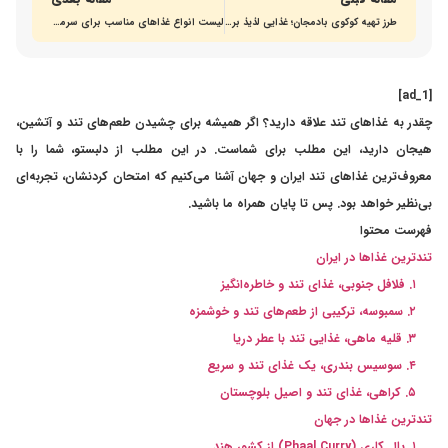
در...
طرز تهیه کوکوی بادمجان؛ غذایی لذیذ برای هر ذائقه‌ای
لیست انواع غذاهای مناسب برای سرماخوردگی
[ad_1]
چقدر به غذاهای تند علاقه دارید؟ اگر همیشه برای چشیدن طعم‌های تند و آتشین،
هیجان دارید، این مطلب برای شماست. در این مطلب از دلبستو، شما را با
معروف‌ترین غذاهای تند ایران و جهان آشنا می‌کنیم که امتحان کردنشان، تجربه‌ای
بی‌نظیر خواهد بود. پس تا پایان همراه ما باشید.
فهرست محتوا
تندترین غذاها در ایران
۱. فلافل جنوبی، غذای تند و خاطره‌انگیز
۲. سمبوسه‌، ترکیبی از طعم‌های تند و خوشمزه
۳. قلیه ماهی، غذایی تند با عطر دریا
۴. سوسیس بندری، یک غذای تند و سریع
۵. کراهی، غذای تند و اصیل بلوچستان
تندترین غذاها در جهان
۱. پال کاری (Phaal Curry) از کشور هند