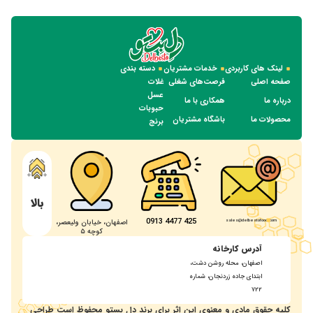
لینک های کاربردی
خدمات مشتریان
دسته بندی
صفحه اصلی
فرصت‌های شغلی
غلات
عسل
درباره ما
همکاری با ما
حبوبات
محصولات ما
باشگاه مشتریان
برنج
بالا
425 4477 0913
sales@delbestofood.com
اصفهان، خیابان ولیعصر،
کوچه ۵
آدرس کارخانه
اصفهان، محله روشن دشت،
ابتدای جاده زردنجان، شماره
۷۲۲
کلیه حقوق مادی و معنوی این اثر برای برند دل بستو محفوظ است طراحی