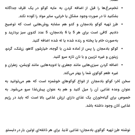
تخم‌مرغ‌ها را قبل از اضافه کردن به مایه کوکو در یک ظرف جداگانه
بشکنید تا در صورت وجود مشکل یا خرابی، سایر مواد را آلوده نکند.
طرز تهیه کوکو بادمجان و کدو هم مشابه روش‌هایی است که توضیح
دادیم. کافی است برای هر 5 یا 6 بادمجان، 5 عدد کدوی سبز بردارید و
به‌صورت خام یا پخته و رنده شده یا له شده اضافه کنید.
کوکو بادمجان را پس از آماده شدن با گوجه، خیارشور، کاهو، زرشک، گردو،
زیتون و غیره تزیین و با نان تازه سرو کنید.
اضافه کردن سبزی‌هایی مانند جعفری یا ادویه‌هایی مانند آویشن، زعفران و
غیره طعم کوکوی شما را بهتر می‌کند.
سخن آخر؛
کوکو بادمجان از انواع کوکوهای خوشمزه است که هم می‌توانید به
عنوان وعده غذایی آن را میل کنید و هم به عنوان پیش‌غذا سرو می‌شود. به
خصوص برای گیاه‌خوران یک غذای دارای ارزش غذایی بالا است که باید در رژیم
غذایی آنان وجود داشته باشد.
نوشته طرز تهیه کوکوی بادمجان؛ غذایی لذیذ برای هر ذائقه‌ای اولین بار در دلبستو.