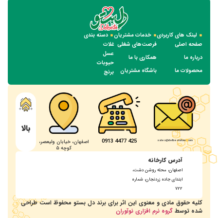
لینک های کاربردی
خدمات مشتریان
دسته بندی
صفحه اصلی
فرصت‌های شغلی
غلات
عسل
درباره ما
همکاری با ما
حبوبات
محصولات ما
باشگاه مشتریان
برنج
بالا
425 4477 0913
sales@delbestofood.com
اصفهان، خیابان ولیعصر،
کوچه ۵
آدرس کارخانه
اصفهان، محله روشن دشت،
ابتدای جاده زردنجان، شماره
۷۲۲
کلیه حقوق مادی و معنوی این اثر برای برند دل بستو محفوظ است طراحی
شده توسط
گروه نرم افزاری نوآوران