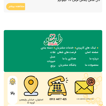
دال عدس (عدس قرمز) 10 کیلوگرم
مشاهده بیشتر
لینک های کاربردی
خدمات مشتریان
دسته بندی
صفحه اصلی
فرصت‌های شغلی
غلات
عسل
درباره ما
همکاری با ما
حبوبات
محصولات ما
باشگاه مشتریان
برنج
بالا
425 4477 0913
sales@delbestofood.com
اصفهان، خیابان ولیعصر،
کوچه ۵