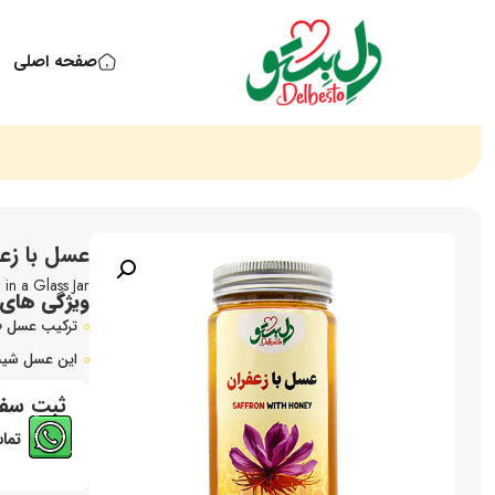
صفحه اصلی
عسل با زعفرا
in a Glass Jar
ویژگی های
ترکیب عسل طب
این عسل شیشه
ثبت سف
تماس